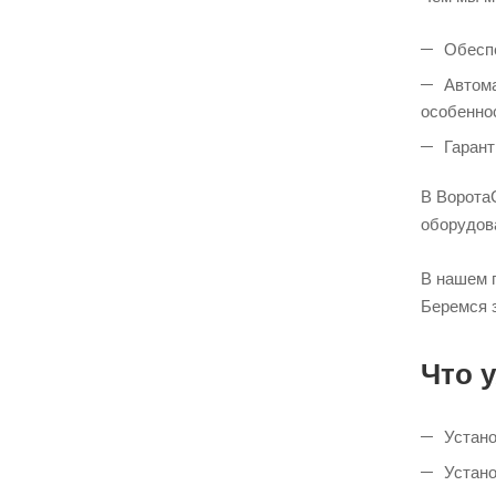
Обеспе
Автома
особенно
Гарант
В Ворота
оборудов
В нашем 
Беремся 
Что 
Устано
Устано