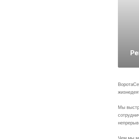
Ре
ВоротаСе
жизнедея
Мы выстр
сотрудни
непрерыв
Чем мы м