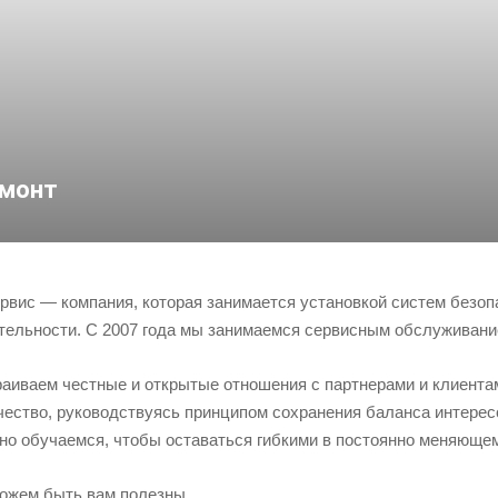
монт
рвис — компания, которая занимается установкой систем безоп
тельности. С 2007 года мы занимаемся сервисным обслуживание
аиваем честные и открытые отношения с партнерами и клиентам
чество, руководствуясь принципом сохранения баланса интере
но обучаемся, чтобы оставаться гибкими в постоянно меняющем
ожем быть вам полезны